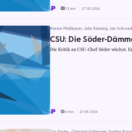
12 min.
27.05.2026
Karina Mößbauer, Julia Kanning, Jan Schroede
CSU: Die Söder-Dämm
Die Kritik an CSU-Chef Söder wächst. Er
4 min.
27.05.2026
Zur Sache · Christian Schlesiger, Sophia Kus