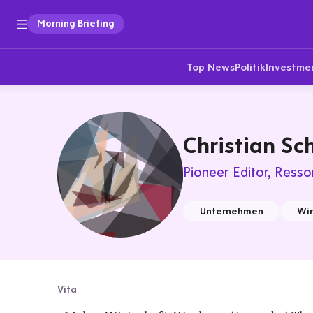
Morning Briefing
Top News
Politik
Investme
Christian Sc
Pioneer Editor
Ressor
Unternehmen
Wir
Vita