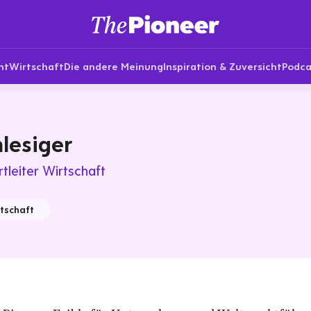
nt
Wirtschaft
Die andere Meinung
Inspiration & Zuversicht
Podca
hlesiger
tleiter Wirtschaft
tschaft