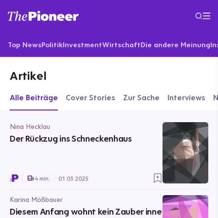
Top News
Politik
Investment
Wirtschaft
Die andere Meinung
In
Artikel
Alle Beiträge
Cover Stories
Zur Sache
Interviews
Nina Hecklau
Der Rückzug ins Schneckenhaus
4 min.
01.03.2025
Karina Mößbauer
Diesem Anfang wohnt kein Zauber inne