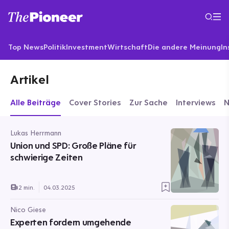
Top News
Politik
Investment
Wirtschaft
Die andere Meinung
In
Artikel
Alle Beiträge
Cover Stories
Zur Sache
Interviews
Lukas Herrmann
Union und SPD: Große Pläne für
schwierige Zeiten
2 min.
04.03.2025
Nico Giese
Experten fordern umgehende