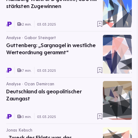
stärksten Zugewinnen
2 min.
03.03.2025
Analyse · Gabor Steingart
Guttenberg: „Sargnagel in westliche
Werteordnung gerammt“
7 min.
03.03.2025
Analyse · Ozan Demircan
Deutschland als geopolitischer
Zaungast
3 min.
03.03.2025
Jonas Kebsch
„Zweck des Eklats war, das