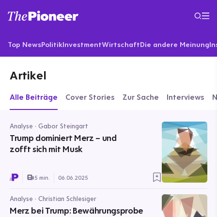
Top News
Politik
Investment
Wirtschaft
Die andere Meinung
In
Artikel
Alle Beiträge
Cover Stories
Zur Sache
Interviews
Analyse · Gabor Steingart
Trump dominiert Merz – und
zofft sich mit Musk
5 min.
06.06.2025
Analyse · Christian Schlesiger
Merz bei Trump: Bewährungsprobe