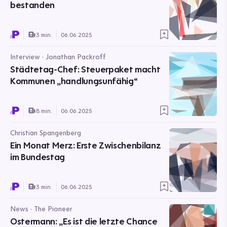
bestanden
3 min.
06.06.2025
Interview · Jonathan Packroff
Städtetag-Chef: Steuerpaket macht
Kommunen „handlungsunfähig“
8 min.
06.06.2025
Christian Spangenberg
Ein Monat Merz: Erste Zwischenbilanz
im Bundestag
3 min.
06.06.2025
News · The Pioneer
Ostermann: „Es ist die letzte Chance