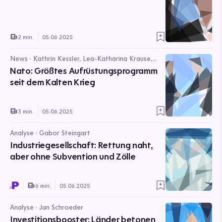
2 min.
05.06.2025
News · Kathrin Kessler, Lea-Katharina Krause,
Ozan Demircan
Nato: Größtes Aufrüstungsprogramm
seit dem Kalten Krieg
3 min.
05.06.2025
Analyse · Gabor Steingart
Industriegesellschaft: Rettung naht,
aber ohne Subvention und Zölle
6 min.
05.06.2025
Analyse · Jan Schroeder
Investitionsbooster: Länder betonen