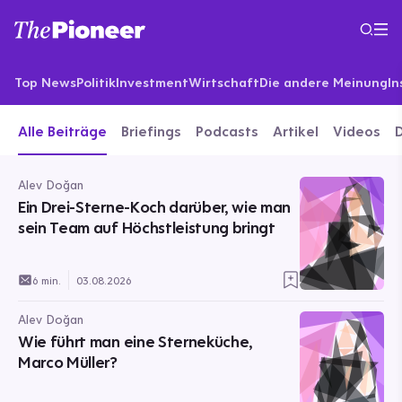
Top News
Politik
Investment
Wirtschaft
Die andere Meinung
In
Alle Beiträge
Briefings
Podcasts
Artikel
Videos
Alev Doğan
Ein Drei-Sterne-Koch darüber, wie man
sein Team auf Höchstleistung bringt
6 min.
03.08.2026
Alev Doğan
Wie führt man eine Sterneküche,
Marco Müller?