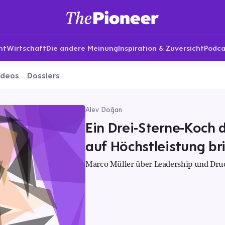
nt
Wirtschaft
Die andere Meinung
Inspiration & Zuversicht
Podca
ideos
Dossiers
Alev Doğan
Ein Drei-Sterne-Koch 
auf Höchstleistung br
Marco Müller über Leadership und Druc