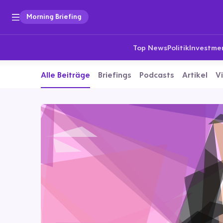
Morning Briefing
Top News
Politik
Investme
Alle Beiträge
Briefings
Podcasts
Artikel
V