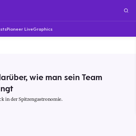
sts
Pioneer Live
Graphics
darüber, wie man sein Team
ingt
k in der Spitzengastronomie.