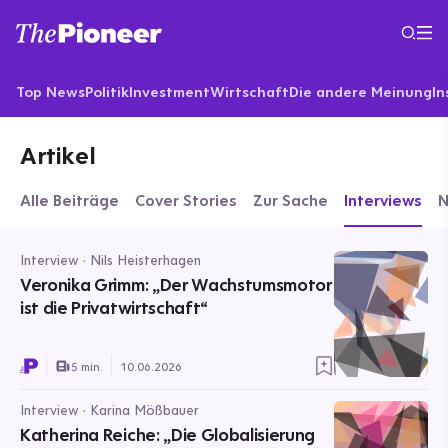
Top News
Politik
Investment
Wirtschaft
Die andere Meinung
In
Artikel
Alle Beiträge
Cover Stories
Zur Sache
Interviews
Interview · Nils Heisterhagen
Veronika Grimm: „Der Wachstumsmotor
ist die Privatwirtschaft“
5 min.
10.06.2026
Interview · Karina Mößbauer
Katherina Reiche: „Die Globalisierung