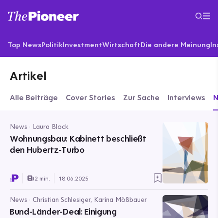
Top News
Politik
Investment
Wirtschaft
Die andere Meinung
In
Artikel
Alle Beiträge
Cover Stories
Zur Sache
Interviews
News · Laura Block
Wohnungsbau: Kabinett beschließt
den Hubertz-Turbo
2 min.
18.06.2025
News · Christian Schlesiger, Karina Mößbauer
Bund-Länder-Deal: Einigung