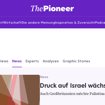
nt
Wirtschaft
Die andere Meinung
Inspiration & Zuversicht
Podca
views
News
Experts
Analysen
Graphic Stories
News
Druck auf Israel wäch
Auch Großbritannien möchte Palästina 