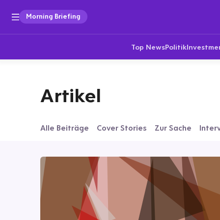
Morning Briefing
Top News
Politik
Investme
Artikel
Alle Beiträge
Cover Stories
Zur Sache
Inter