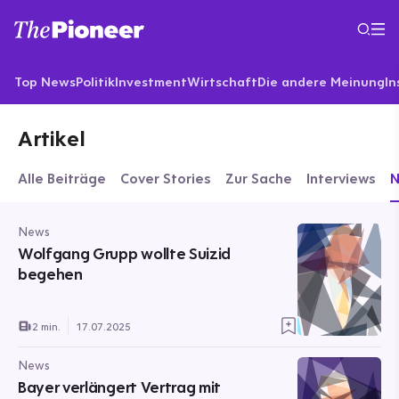
Top News
Politik
Investment
Wirtschaft
Die andere Meinung
In
Artikel
Alle Beiträge
Cover Stories
Zur Sache
Interviews
News
Wolfgang Grupp wollte Suizid
begehen
2 min.
17.07.2025
News
Bayer verlängert Vertrag mit