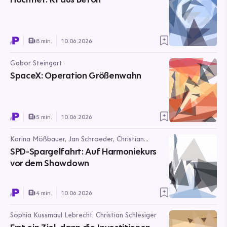
8 min.
10.06.2026
Gabor Steingart
SpaceX: Operation Größenwahn
5 min.
10.06.2026
Karina Mößbauer, Jan Schroeder, Christian
Schlesiger
SPD-Spargelfahrt: Auf Harmoniekurs
vor dem Showdown
4 min.
10.06.2026
Sophia Kussmaul Lebrecht, Christian Schlesiger