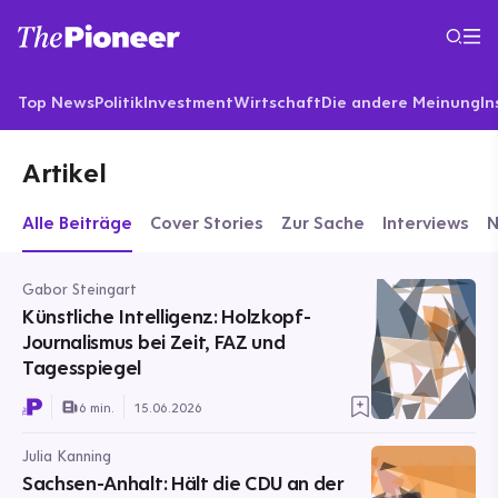
Top News
Politik
Investment
Wirtschaft
Die andere Meinung
In
Artikel
Alle Beiträge
Cover Stories
Zur Sache
Interviews
Gabor Steingart
Künstliche Intelligenz: Holzkopf-
Journalismus bei Zeit, FAZ und
Tagesspiegel
6 min.
15.06.2026
Julia Kanning
Sachsen-Anhalt: Hält die CDU an der